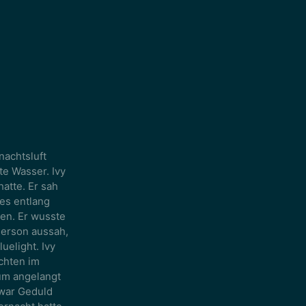
nachtsluft
te Wasser. Ivy
hatte. Er sah
es entlang
en. Er wusste
Person aussah,
uelight. Ivy
chten im
aum angelangt
 war Geduld