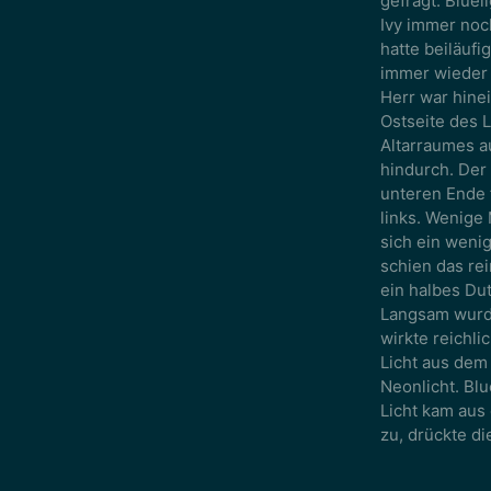
gefragt. Blue
Ivy immer noc
hatte beiläuf
immer wieder e
Herr war hinei
Ostseite des 
Altarraumes au
hindurch. Der
unteren Ende 
links. Wenige 
sich ein wenig
schien das re
ein halbes Dut
Langsam wurde
wirkte reichli
Licht aus dem 
Neonlicht. Blu
Licht kam aus 
zu, drückte di