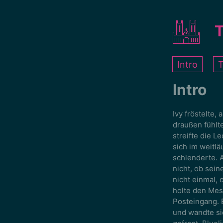
T
Intro
T
Intro
Ivy fröstelte
draußen fühlte
streifte die L
sich im weitl
schlenderte. 
nicht, ob sein
nicht einmal, 
holte den Mes
Posteingang. E
und wandte si