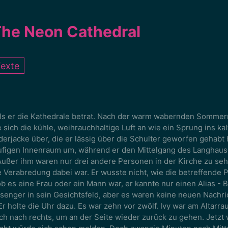
he Neon Cathedral
exte
, als er die Kathedrale betrat. Nach der warm wabernden Sommer
 sich die kühle, weihrauchhaltige Luft an wie ein Sprung ins kal
ederjacke über, die er lässig über die Schulter geworfen gehabt 
äufigen Innenraum um, während er den Mittelgang des Langhaus
Außer ihm waren nur drei andere Personen in der Kirche zu seh
e Verabredung dabei war. Er wusste nicht, wie die betreffende 
ob es eine Frau oder ein Mann war, er kannte nur einen Alias - Bl
senger in sein Gesichtsfeld, aber es waren keine neuen Nachri
r holte die Uhr dazu. Es war zehn vor zwölf. Ivy war am Altarr
ch nach rechts, um an der Seite wieder zurück zu gehen. Jetzt