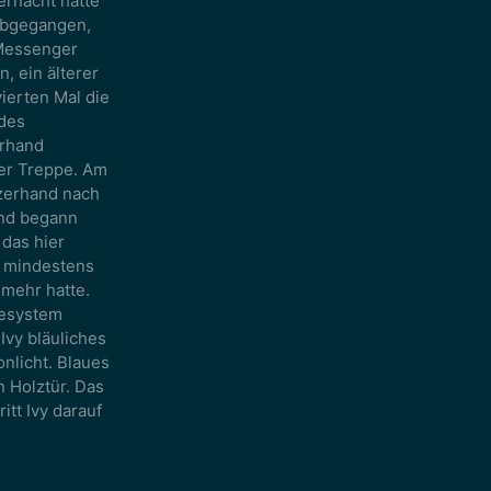
ernacht hatte
abgegangen,
 Messenger
, ein älterer
vierten Mal die
 des
erhand
ner Treppe. Am
rzerhand nach
und begann
 das hier
h mindestens
 mehr hatte.
gesystem
Ivy bläuliches
nlicht. Blaues
n Holztür. Das
itt Ivy darauf