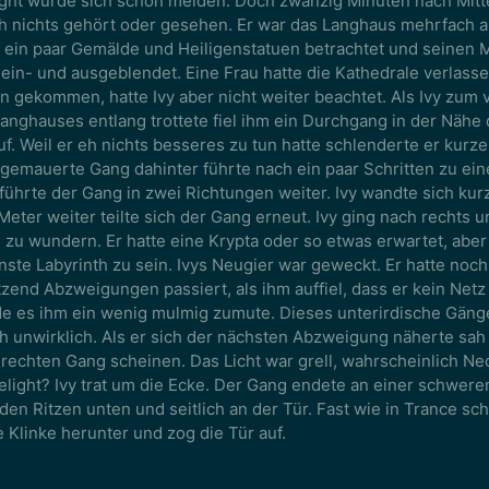
light würde sich schon melden. Doch zwanzig Minuten nach Mitt
h nichts gehört oder gesehen. Er war das Langhaus mehrfach 
ig ein paar Gemälde und Heiligenstatuen betrachtet und seinen
in- und ausgeblendet. Eine Frau hatte die Kathedrale verlassen
n gekommen, hatte Ivy aber nicht weiter beachtet. Als Ivy zum 
Langhauses entlang trottete fiel ihm ein Durchgang in der Nähe
f. Weil er eh nichts besseres zu tun hatte schlenderte er kurz
 gemauerte Gang dahinter führte nach ein paar Schritten zu ei
führte der Gang in zwei Richtungen weiter. Ivy wandte sich ku
Meter weiter teilte sich der Gang erneut. Ivy ging nach rechts 
 zu wundern. Er hatte eine Krypta oder so etwas erwartet, aber
inste Labyrinth zu sein. Ivys Neugier war geweckt. Er hatte noc
zend Abzweigungen passiert, als ihm auffiel, dass er kein Netz
 es ihm ein wenig mulmig zumute. Dieses unterirdische Gän
ch unwirklich. Als er sich der nächsten Abzweigung näherte sah 
rechten Gang scheinen. Das Licht war grell, wahrscheinlich Neo
elight? Ivy trat um die Ecke. Der Gang endete an einer schwere
den Ritzen unten und seitlich an der Tür. Fast wie in Trance schr
e Klinke herunter und zog die Tür auf.